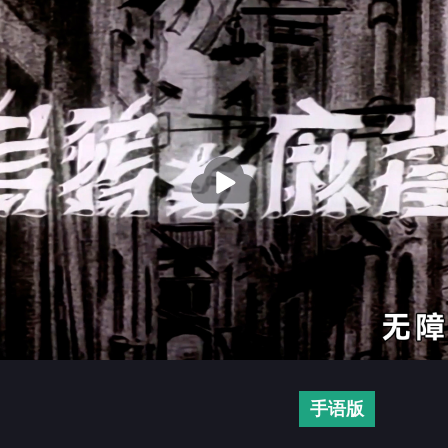
播
放
手语版