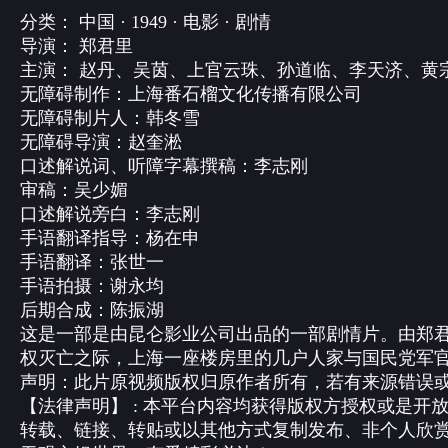
分类： 中国 · 1949 · 电影 · 剧情
导演： 郑君里
主演： 赵丹、吴茵、上官云珠、孙道临、李天济、黄
无障碍制作：上海番石榴文化传播有限公司
无障碍制片人：韩冬雪
无障碍导演：赵奎淞
口述解说词、听障字幕撰稿：李志刚
审稿：吴少媚
口述解说旁白：李志刚
手语翻译指导：杨在申
手语翻译：张世一
手语拍摄：谢永均
后期合成：陈振湖
这是一部是由昆仑影业公司出品的一部剧情片。由郑君里
权灭亡之际，上海一座楼房里的几户人家与国民党军
声明：此片原视频版权归原作者所有，若有来源错误或者侵犯
【法律声明】 : 本平台内容均获得版权方授权或是
转载、链接、转贴或以其他方式复制发布、非个人欣